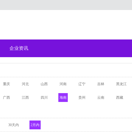
企业资讯
重庆
河北
山西
河南
辽宁
吉林
黑龙江
广西
江西
四川
海南
贵州
云南
西藏
30天内
2月内