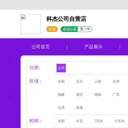
科杰公司自营店
第
6
年
公司首页
产品展示
分类:
全部
区域：
全国
北京
上海
天津
福建
湖北
湖南
广东
台湾
港澳
时间：
全部
今天
7天内
15天内