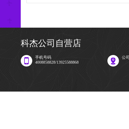
科杰公司自营店
手机号码
公
4008858828/13925588868