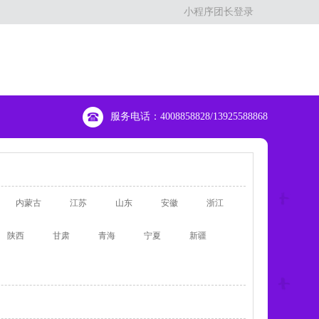
小程序团长登录
服务电话：4008858828/13925588868
内蒙古
江苏
山东
安徽
浙江
陕西
甘肃
青海
宁夏
新疆