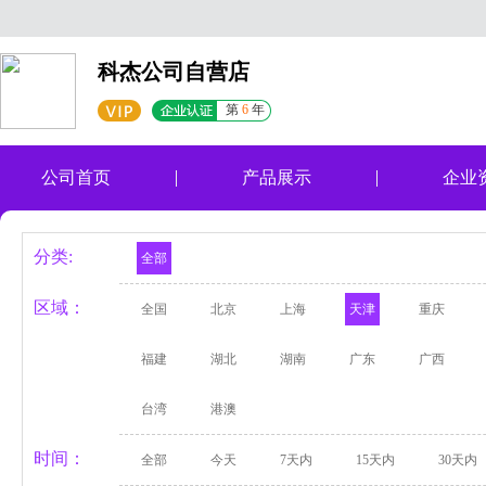
科杰公司自营店
第
6
年
公司首页
产品展示
企业
分类:
全部
区域：
全国
北京
上海
天津
重庆
福建
湖北
湖南
广东
广西
台湾
港澳
时间：
全部
今天
7天内
15天内
30天内