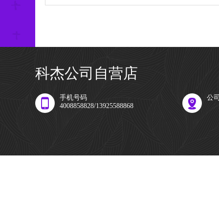
科杰公司自营店
手机号码
公
4008858828/13925588868