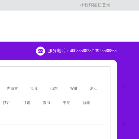
小程序团长登录
服务电话：4008858828/13925588868
内蒙古
江苏
山东
安徽
浙江
陕西
甘肃
青海
宁夏
新疆