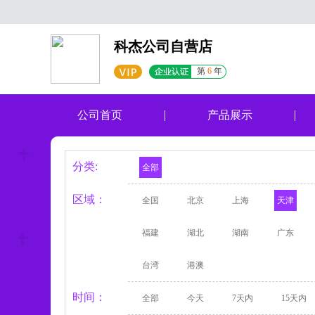
科杰公司自营店
第
6
年
公司首页
产品展示
分类:
全部
区域：
全国
北京
上海
天津
福建
湖北
湖南
广东
台湾
港澳
时间：
全部
今天
7天内
15天内