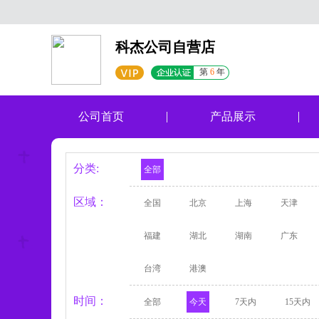
科杰公司自营店
第
6
年
公司首页
产品展示
分类:
全部
区域：
全国
北京
上海
天津
福建
湖北
湖南
广东
台湾
港澳
时间：
全部
今天
7天内
15天内