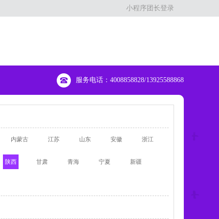
小程序团长登录
服务电话：4008858828/13925588868
内蒙古
江苏
山东
安徽
浙江
陕西
甘肃
青海
宁夏
新疆