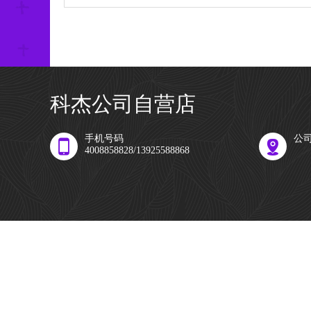
科杰公司自营店
手机号码
公
4008858828/13925588868