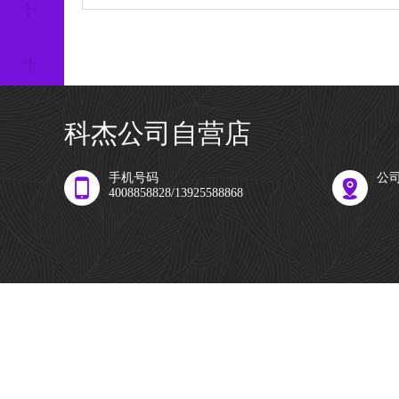
科杰公司自营店
手机号码
公
4008858828/13925588868