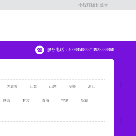
小程序团长登录
服务电话：4008858828/13925588868
内蒙古
江苏
山东
安徽
浙江
陕西
甘肃
青海
宁夏
新疆