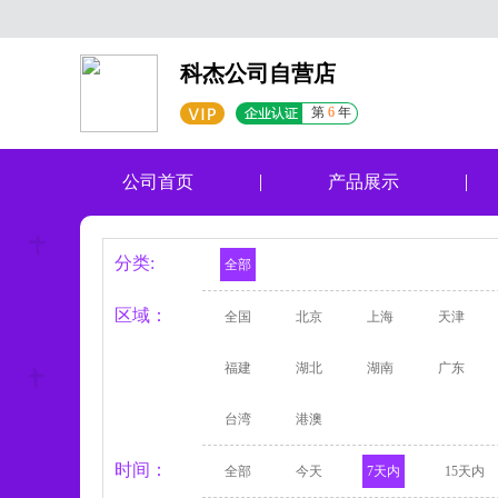
科杰公司自营店
第
6
年
公司首页
产品展示
分类:
全部
区域：
全国
北京
上海
天津
福建
湖北
湖南
广东
台湾
港澳
时间：
全部
今天
7天内
15天内