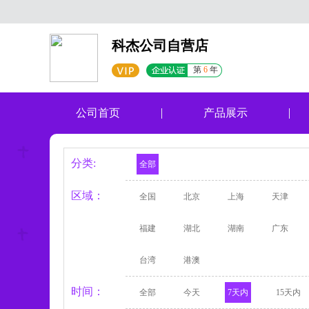
科杰公司自营店
第
6
年
公司首页
产品展示
分类:
全部
区域：
全国
北京
上海
天津
福建
湖北
湖南
广东
台湾
港澳
时间：
全部
今天
7天内
15天内