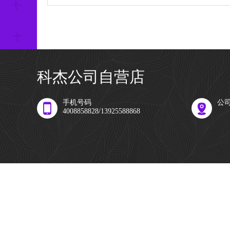
科杰公司自营店
手机号码
公
4008858828/13925588868