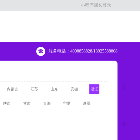
小程序团长登录
服务电话：4008858828/13925588868
内蒙古
江苏
山东
安徽
浙江
陕西
甘肃
青海
宁夏
新疆